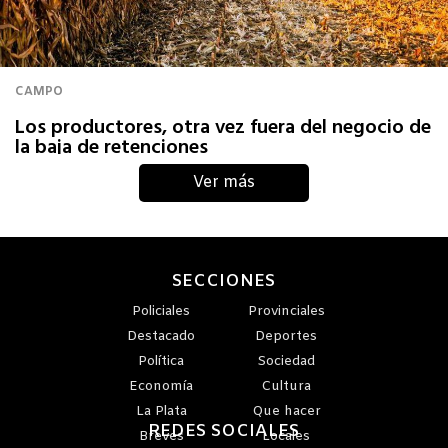
CAMPO
Los productores, otra vez fuera del negocio de
la baja de retenciones
SECCIONES
Policiales
Provinciales
Destacado
Deportes
Política
Sociedad
Economía
Cultura
La Plata
Que hacer
REDES SOCIALES
Breves
Locales