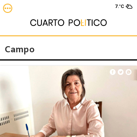
7.°C
Campo