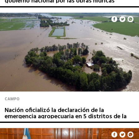
gobierno nacional por las obras hídricas
paralizadas
CAMPO
Nación oficializó la declaración de la
emergencia agropecuaria en 5 distritos de la
cuarta