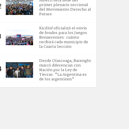
Alberti será sede del
primer plenario seccional
2
del Movimiento Derecho al
Futuro
Kicillof oficializó el envío
de fondos para los Juegos
3
Bonaerenses: cuánto
recibirá cada municipio de
la Cuarta Sección
Desde Olascoaga, Barenghi
marcó diferencias con
4
Nación por la Ley de
Tierras: "La Argentina es
de los argentinos"