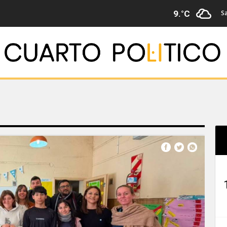
S
9.°C