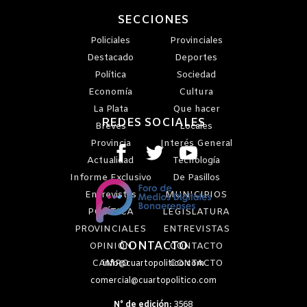
SECCIONES
Policiales
Provinciales
Destacado
Deportes
Política
Sociedad
Economía
Cultura
La Plata
Que hacer
REDES SOCIALES
Breves
Locales
Provincia
Interés General
Actualidad
Tecnología
Informe Exclusivo
De Pasillos
Entrevistas
MUNICIPIOS
POLÍTICA
LEGISLATURA
PROVINCIALES
ENTREVISTAS
CONTACTO
OPINIÓN
CONTACTO
CAMPO
CONTACTO
info@cuartopolitico.com
comercial@cuartopolitico.com
N° de edición:
3568