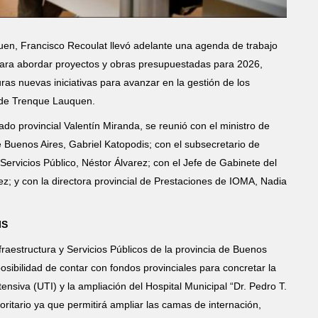
quen, Francisco Recoulat llevó adelante una agenda de trabajo
para abordar proyectos y obras presupuestadas para 2026,
ras nuevas iniciativas para avanzar en la gestión de los
o de Trenque Lauquen.
do provincial Valentín Miranda, se reunió con el ministro de
de Buenos Aires, Gabriel Katopodis; con el subsecretario de
 Servicios Público, Néstor Álvarez; con el Jefe de Gabinete del
; y con la directora provincial de Prestaciones de IOMA, Nadia
IS
fraestructura y Servicios Públicos de la provincia de Buenos
osibilidad de contar con fondos provinciales para concretar la
nsiva (UTI) y la ampliación del Hospital Municipal “Dr. Pedro T.
ritario ya que permitirá ampliar las camas de internación,