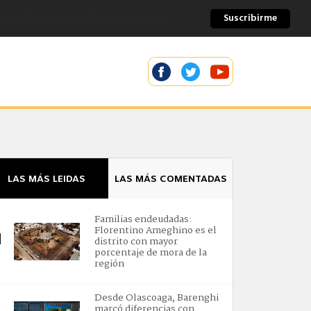
Suscribirme
eves, 06 de Agosto | General Pinto, Argentina
LAS MÁS LEIDAS
LAS MÁS COMENTADAS
Familias endeudadas:
Florentino Ameghino es el
1
distrito con mayor
porcentaje de mora de la
región
Desde Olascoaga, Barenghi
marcó diferencias con