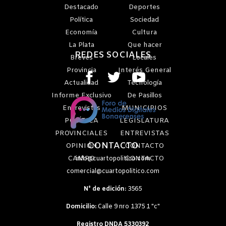
Destacado
Deportes
Política
Sociedad
Economía
Cultura
La Plata
Que hacer
REDES SOCIALES
Breves
Locales
Provincia
Interés General
Actualidad
Tecnología
Informe Exclusivo
De Pasillos
Entrevistas
MUNICIPIOS
POLÍTICA
LEGISLATURA
PROVINCIALES
ENTREVISTAS
CONTACTO
OPINIÓN
CONTACTO
CAMPO
CONTACTO
info@cuartopolitico.com
comercial@cuartopolitico.com
N° de edición:
3565
Domicilio:
Calle 9 nro 1375 1 "c"
Registro DNDA 5330392