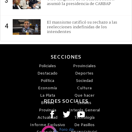
3
asumió la presidencia de CARBAP
El massismo ratificó su rechazo a las
4
reelecciones indefinidas de los
intendentes
SECCIONES
Policiales
Provinciales
Destacado
Deportes
Política
Sociedad
Economía
Cultura
La Plata
Que hacer
REDES SOCIALES
Breves
Locales
Provincia
Interés General
Actualidad
Tecnología
Informe Exclusivo
De Pasillos