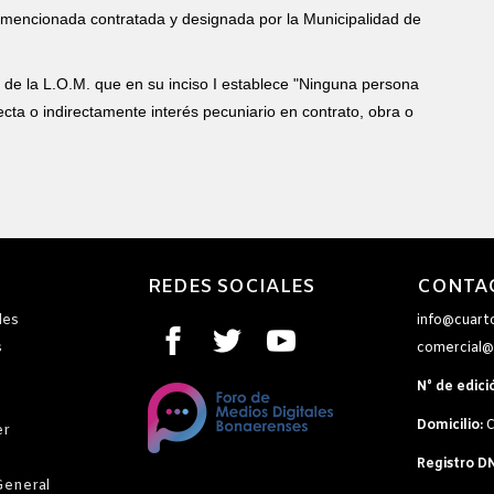
encionada contratada y designada por la Municipalidad de
de la L.O.M. que en su inciso I establece "Ninguna persona
cta o indirectamente interés pecuniario en contrato, obra o
REDES SOCIALES
CONTA
les
info@cuart
s
comercial@
N° de edici
Domicilio:
C
er
Registro D
General