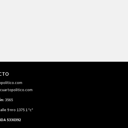
CTO
opolitico.com
cuartopolitico.com
ón:
3565
alle 9 nro 1375 1 "c"
NDA 5330392