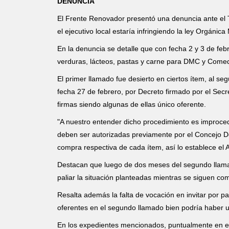
DENUNCIA
El Frente Renovador presentó una denuncia ante el 
el ejecutivo local estaría infringiendo la ley Orgánica
En la denuncia se detalle que con fecha 2 y 3 de febr
verduras, lácteos, pastas y carne para DMC y Comedo
El primer llamado fue desierto en ciertos ítem, al s
fecha 27 de febrero, por Decreto firmado por el Secre
firmas siendo algunas de ellas único oferente.
"A nuestro entender dicho procedimiento es improce
deben ser autorizadas previamente por el Concejo De
compra respectiva de cada ítem, así lo establece el A
Destacan que luego de dos meses del segundo llamad
paliar la situación planteadas mientras se siguen co
Resalta además la falta de vocación en invitar por p
oferentes en el segundo llamado bien podría haber u
En los expedientes mencionados, puntualmente en e