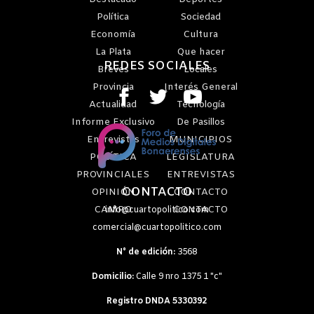
Política
Sociedad
Economía
Cultura
La Plata
Que hacer
REDES SOCIALES
Breves
Locales
Provincia
Interés General
Actualidad
Tecnología
Informe Exclusivo
De Pasillos
Entrevistas
MUNICIPIOS
POLÍTICA
LEGISLATURA
PROVINCIALES
ENTREVISTAS
CONTACTO
OPINIÓN
CONTACTO
CAMPO
CONTACTO
info@cuartopolitico.com
comercial@cuartopolitico.com
N° de edición:
3568
Domicilio:
Calle 9 nro 1375 1 "c"
Registro DNDA 5330392