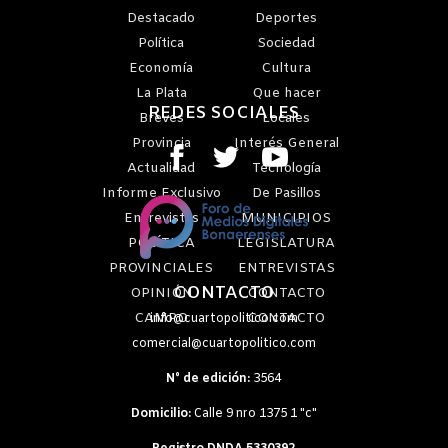
Destacado
Deportes
Política
Sociedad
Economía
Cultura
La Plata
Que hacer
REDES SOCIALES
Breves
Locales
Provincia
Interés General
Actualidad
Tecnología
Informe Exclusivo
De Pasillos
Entrevistas
MUNICIPIOS
POLÍTICA
LEGISLATURA
PROVINCIALES
ENTREVISTAS
CONTACTO
OPINIÓN
CONTACTO
CAMPO
CONTACTO
info@cuartopolitico.com
comercial@cuartopolitico.com
N° de edición:
3564
Domicilio:
Calle 9 nro 1375 1 "c"