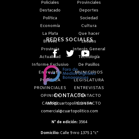
Policiales
Provinciales
Destacado
Deportes
Política
Sociedad
Economía
Cultura
La Plata
Que hacer
REDES SOCIALES
Breves
Locales
Provincia
Interés General
Actualidad
Tecnología
Informe Exclusivo
De Pasillos
Entrevistas
MUNICIPIOS
POLÍTICA
LEGISLATURA
PROVINCIALES
ENTREVISTAS
CONTACTO
OPINIÓN
CONTACTO
CAMPO
CONTACTO
info@cuartopolitico.com
comercial@cuartopolitico.com
N° de edición:
3564
Domicilio:
Calle 9 nro 1375 1 "c"