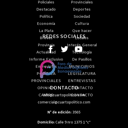
Policiales
Provinciales
Destacado
Deportes
Política
Sociedad
Economía
Cultura
La Plata
Que hacer
REDES SOCIALES
Breves
Locales
Provincia
Interés General
Actualidad
Tecnología
Informe Exclusivo
De Pasillos
Entrevistas
MUNICIPIOS
POLÍTICA
LEGISLATURA
PROVINCIALES
ENTREVISTAS
CONTACTO
OPINIÓN
CONTACTO
CAMPO
CONTACTO
info@cuartopolitico.com
comercial@cuartopolitico.com
N° de edición:
3565
Domicilio:
Calle 9 nro 1375 1 "c"