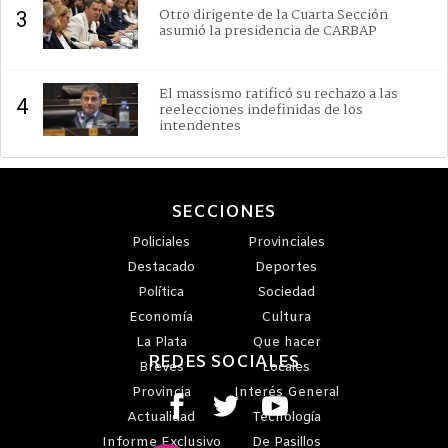
Otro dirigente de la Cuarta Sección
3
asumió la presidencia de CARBAP
El massismo ratificó su rechazo a las
4
reelecciones indefinidas de los
intendentes
SECCIONES
Policiales
Provinciales
Destacado
Deportes
Política
Sociedad
Economía
Cultura
La Plata
Que hacer
REDES SOCIALES
Breves
Locales
Provincia
Interés General
Actualidad
Tecnología
Informe Exclusivo
De Pasillos