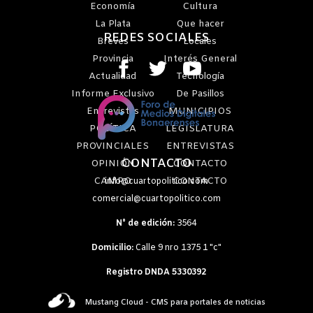
Economía
Cultura
La Plata
Que hacer
REDES SOCIALES
Breves
Locales
Provincia
Interés General
Actualidad
Tecnología
Informe Exclusivo
De Pasillos
Entrevistas
MUNICIPIOS
POLÍTICA
LEGISLATURA
PROVINCIALES
ENTREVISTAS
CONTACTO
OPINIÓN
CONTACTO
CAMPO
CONTACTO
info@cuartopolitico.com
comercial@cuartopolitico.com
N° de edición:
3564
Domicilio:
Calle 9 nro 1375 1 "c"
Registro DNDA 5330392
Mustang Cloud - CMS para portales de noticias