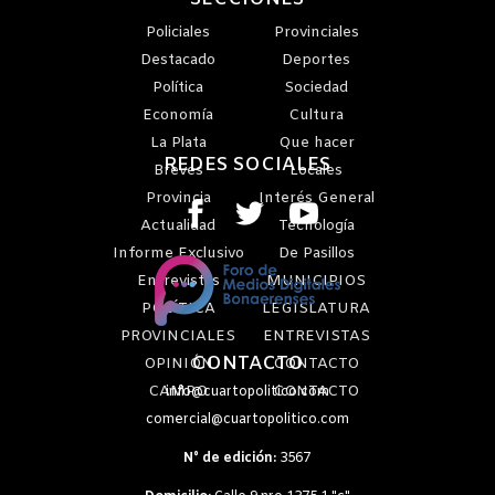
Policiales
Provinciales
Destacado
Deportes
Política
Sociedad
Economía
Cultura
La Plata
Que hacer
REDES SOCIALES
Breves
Locales
Provincia
Interés General
Actualidad
Tecnología
Informe Exclusivo
De Pasillos
Entrevistas
MUNICIPIOS
POLÍTICA
LEGISLATURA
PROVINCIALES
ENTREVISTAS
CONTACTO
OPINIÓN
CONTACTO
CAMPO
CONTACTO
info@cuartopolitico.com
comercial@cuartopolitico.com
N° de edición:
3567