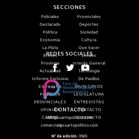
SECCIONES
Policiales
Provinciales
Destacado
Deportes
Política
Sociedad
Economía
Cultura
La Plata
Que hacer
REDES SOCIALES
Breves
Locales
Provincia
Interés General
Actualidad
Tecnología
Informe Exclusivo
De Pasillos
Entrevistas
MUNICIPIOS
POLÍTICA
LEGISLATURA
PROVINCIALES
ENTREVISTAS
CONTACTO
OPINIÓN
CONTACTO
CAMPO
CONTACTO
info@cuartopolitico.com
comercial@cuartopolitico.com
N° de edición:
3565