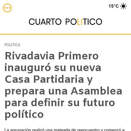
15°C
POLITICA
Rivadavia Primero
inauguró su nueva
Casa Partidaria y
prepara una Asamblea
para definir su futuro
político
La agrupación realizó una mateada de reencuentro y comenzó a