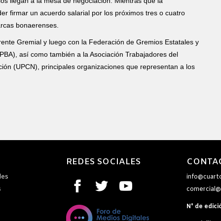
ios llegan a la mesa de negociación. Mientras que la
der firmar un acuerdo salarial por los próximos tres o cuatro
 arcas bonaerenses.
rente Gremial y luego con la Federación de Gremios Estatales y
PBA), así como también a la Asociación Trabajadores del
ación (UPCN), principales organizaciones que representan a los
REDES SOCIALES
CONTA
les
info@cuart
s
comercial@
N° de edici