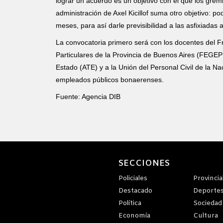
lograr un acuerdo es un objetivo con el que los grem
administración de Axel Kicillof suma otro objetivo: po
meses, para así darle previsibilidad a las asfixiadas
La convocatoria primero será con los docentes del F
Particulares de la Provincia de Buenos Aires (FEGEP
Estado (ATE) y a la Unión del Personal Civil de la N
empleados públicos bonaerenses.
Fuente: Agencia DIB
SECCIONES
Policiales
Provincia
Destacado
Deporte
Política
Sociedad
Economía
Cultura