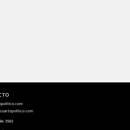
CTO
opolitico.com
cuartopolitico.com
ón:
3565