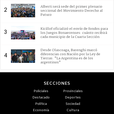
Alberti será sede del primer plenario
2
seccional del Movimiento Derecho al
Futuro
Kicillof oficializó el envío de fondos para
3
los Juegos Bonaerenses: cuánto recibirá
cada municipio de la Cuarta Sección
Desde Olascoaga, Barenghi marcó
diferencias con Nación por la Ley de
4
Tierras: "La Argentina es de los
argentinos"
SECCIONES
Policiales
Provinciales
Destacado
Deportes
Política
Sociedad
Economía
Cultura