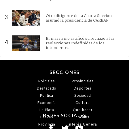
Otro dirigente de la Cuarta Sección
3
asumió la presidencia de CARBAP
El massismo ratificó su rechazo a las
4
reelecciones indefinidas de los
intendentes
SECCIONES
Policiales
Provinciales
Destacado
Deportes
Política
Sociedad
Economía
Cultura
La Plata
Que hacer
REDES SOCIALES
Breves
Locales
Provincia
Interés General