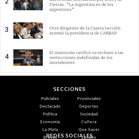
2
Tierras: "La Argentina es de los
argentinos"
Otro dirigente de la Cuarta Sección
3
asumió la presidencia de CARBAP
El massismo ratificó su rechazo a las
4
reelecciones indefinidas de los
intendentes
SECCIONES
Policiales
Provinciales
Destacado
Deportes
Política
Sociedad
Economía
Cultura
La Plata
Que hacer
REDES SOCIALES
Breves
Locales