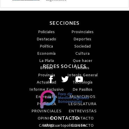
SECCIONES
Policiales
Provinciales
Destacado
Deportes
Política
Sociedad
Economía
Cultura
La Plata
Que hacer
REDES SOCIALES
Breves
Locales
Provincia
Interés General
Actualidad
Tecnología
Informe Exclusivo
De Pasillos
Entrevistas
MUNICIPIOS
POLÍTICA
LEGISLATURA
PROVINCIALES
ENTREVISTAS
CONTACTO
OPINIÓN
CONTACTO
CAMPO
CONTACTO
info@cuartopolitico.com