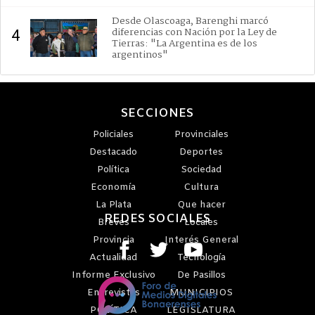
Desde Olascoaga, Barenghi marcó
diferencias con Nación por la Ley de
4
Tierras: "La Argentina es de los
argentinos"
SECCIONES
Policiales
Provinciales
Destacado
Deportes
Política
Sociedad
Economía
Cultura
La Plata
Que hacer
REDES SOCIALES
Breves
Locales
Provincia
Interés General
Actualidad
Tecnología
Informe Exclusivo
De Pasillos
Entrevistas
MUNICIPIOS
POLÍTICA
LEGISLATURA